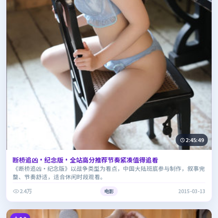
2:45:49
断桥追凶·纪念版·全站高分推荐节奏紧凑值得追看
《断桥追凶·纪念版》以战争类型为看点，中国大陆班底参与制作，叙事完
整、节奏舒适，适合休闲时段观看。
2.4万
电影
2015-03-13