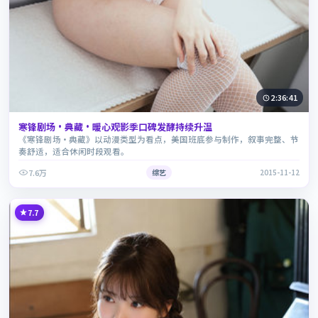
2:36:41
寒锋剧场·典藏·暖心观影季口碑发酵持续升温
《寒锋剧场·典藏》以动漫类型为看点，美国班底参与制作，叙事完整、节
奏舒适，适合休闲时段观看。
7.6万
综艺
2015-11-12
7.7