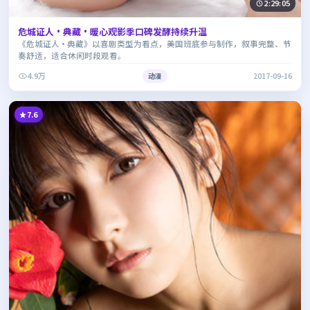
2:29:05
危城证人·典藏·暖心观影季口碑发酵持续升温
《危城证人·典藏》以喜剧类型为看点，美国班底参与制作，叙事完整、节
奏舒适，适合休闲时段观看。
4.9万
动漫
2017-09-16
7.6