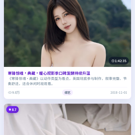
1:42:35
寒锋惊魂·典藏·暖心观影季口碑发酵持续升温
《寒锋惊魂·典藏》以动作类型为看点，英国班底参与制作，叙事完整、节
奏舒适，适合休闲时段观看。
9.8万
综艺
2018-12-01
8.7