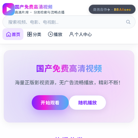
国产免费高清视频
✈️
商务合作
·
BBAA
seo
高清片库 · 分类检索与流畅点播
首页
分类
播放
个人中心
国产免费高清视频
海量正版影视资源，无广告流畅播放，精彩不断！
开始观看
随机播放