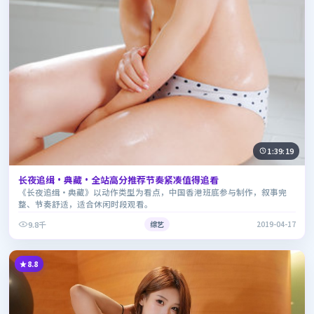
1:39:19
长夜追缉·典藏·全站高分推荐节奏紧凑值得追看
《长夜追缉·典藏》以动作类型为看点，中国香港班底参与制作，叙事完
整、节奏舒适，适合休闲时段观看。
9.8千
综艺
2019-04-17
8.8