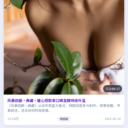
2:05:17
风暴回廊·典藏·暖心观影季口碑发酵持续升温
《风暴回廊·典藏》以动作类型为看点，韩国班底参与制作，叙事完整、节
奏舒适，适合休闲时段观看。
2.6万
电视剧
2015-03-24