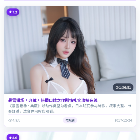
7.2
1:36:51
暴雪猎场·典藏·热播口碑之作剧情扎实演技在线
《暴雪猎场·典藏》以动作类型为看点，日本班底参与制作，叙事完整、节
奏舒适，适合休闲时段观看。
4.9万
电视剧
2017-12-24
8.6