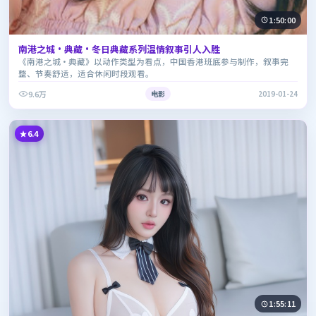
1:50:00
南港之城·典藏·冬日典藏系列温情叙事引人入胜
《南港之城·典藏》以动作类型为看点，中国香港班底参与制作，叙事完
整、节奏舒适，适合休闲时段观看。
9.6万
电影
2019-01-24
6.4
1:55:11