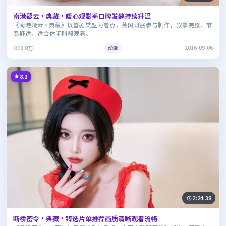
南港疑云·典藏·暖心观影季口碑发酵持续升温
《南港疑云·典藏》以喜剧类型为看点，英国班底参与制作，叙事完整、节
奏舒适，适合休闲时段观看。
3.8万
动漫
2016-09-06
8.2
2:24:38
断桥密令·典藏·臻选片单推荐画质清晰观看流畅