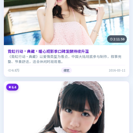
2:11:59
霓虹行动·典藏·暖心观影季口碑发酵持续升温
《霓虹行动·典藏》以爱情类型为看点，中国大陆班底参与制作，叙事完
整、节奏舒适，适合休闲时段观看。
6.8万
综艺
2016-03-12
6.4