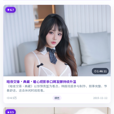
6.7
1:46:11
暗夜交锋·典藏·暖心观影季口碑发酵持续升温
《暗夜交锋·典藏》以惊悚类型为看点，韩国班底参与制作，叙事完整、节
奏舒适，适合休闲时段观看。
4.5万
综艺
2015-11-12
8.5