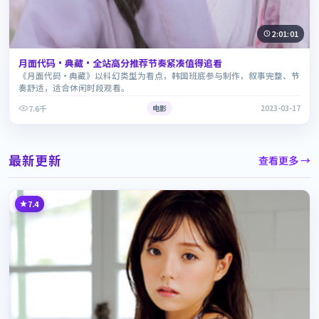
2:01:01
月面代码·典藏·全站高分推荐节奏紧凑值得追看
《月面代码·典藏》以科幻类型为看点，韩国班底参与制作，叙事完整、节
奏舒适，适合休闲时段观看。
7.6千
电影
2023-03-17
最新更新
查看更多 →
7.4