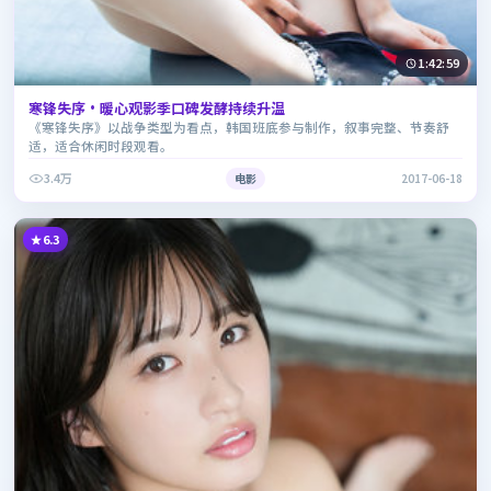
1:42:59
寒锋失序·暖心观影季口碑发酵持续升温
《寒锋失序》以战争类型为看点，韩国班底参与制作，叙事完整、节奏舒
适，适合休闲时段观看。
3.4万
电影
2017-06-18
6.3