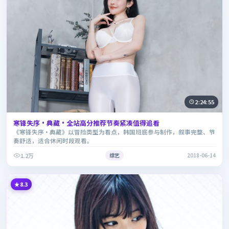
2:24:55
寒锋失序·典藏·全站高分推荐节奏紧凑值得追看
《寒锋失序·典藏》以冒险类型为看点，韩国班底参与制作，叙事完整、节
奏舒适，适合休闲时段观看。
1.2万
综艺
2018-06-14
8.3