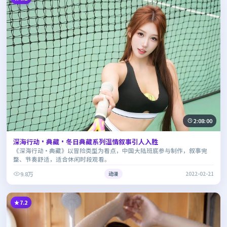
2:08:00
深海行动·典藏·冬日典藏系列温情叙事引人入胜
《深海行动·典藏》以冒险类型为看点，中国大陆班底参与制作，叙事完
整、节奏舒适，适合休闲时段观看。
9.8万
动漫
2022-02-21
7.2