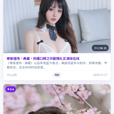
1:56:21
寒锋猎场·典藏·热播口碑之作剧情扎实演技在线
《寒锋猎场·典藏》以战争类型为看点，美国班底参与制作，叙事完整、节
奏舒适，适合休闲时段观看。
1.5万
电影
2016-12-17
8.6