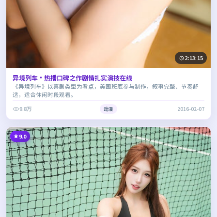
2:13:15
异境列车·热播口碑之作剧情扎实演技在线
《异境列车》以喜剧类型为看点，美国班底参与制作，叙事完整、节奏舒
适，适合休闲时段观看。
9.8万
动漫
2016-02-07
9.0