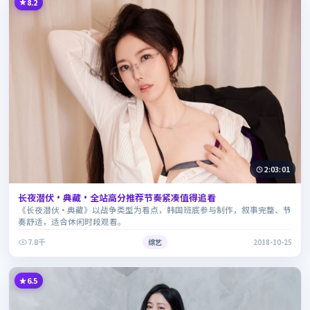
8.2
2:03:01
长夜潜伏·典藏·全站高分推荐节奏紧凑值得追看
《长夜潜伏·典藏》以战争类型为看点，韩国班底参与制作，叙事完整、节
奏舒适，适合休闲时段观看。
7.8千
综艺
2018-10-25
6.5