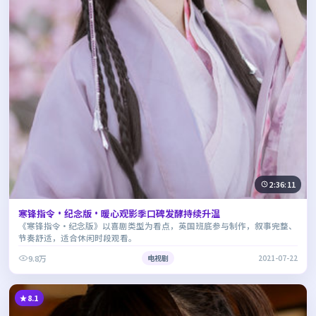
2:36:11
寒锋指令·纪念版·暖心观影季口碑发酵持续升温
《寒锋指令·纪念版》以喜剧类型为看点，英国班底参与制作，叙事完整、
节奏舒适，适合休闲时段观看。
9.8万
电视剧
2021-07-22
8.1