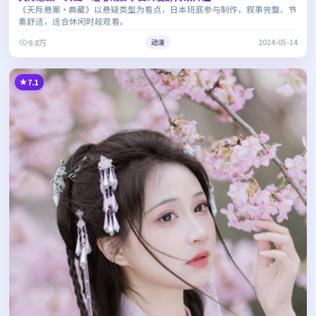
《天际悬案·典藏》以悬疑类型为看点，日本班底参与制作，叙事完整、节
奏舒适，适合休闲时段观看。
9.8万
动漫
2024-05-14
7.1