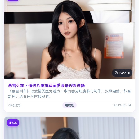
1:45:50
暴雪列车·臻选片单推荐画质清晰观看流畅
《暴雪列车》以爱情类型为看点，中国香港班底参与制作，叙事完整、节奏
舒适，适合休闲时段观看。
6.5万
电视剧
2019-11-14
6.5