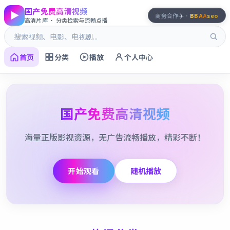
国产免费高清视频
✈️
商务合作
·
BBAA
seo
高清片库 · 分类检索与流畅点播
首页
分类
播放
个人中心
国产免费高清视频
海量正版影视资源，无广告流畅播放，精彩不断！
开始观看
随机播放