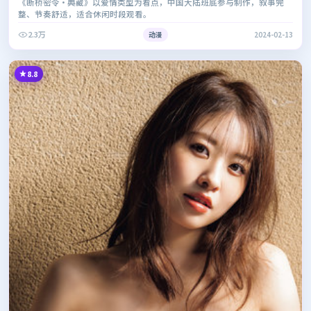
《断桥密令·典藏》以爱情类型为看点，中国大陆班底参与制作，叙事完
整、节奏舒适，适合休闲时段观看。
2.3万
动漫
2024-02-13
8.8