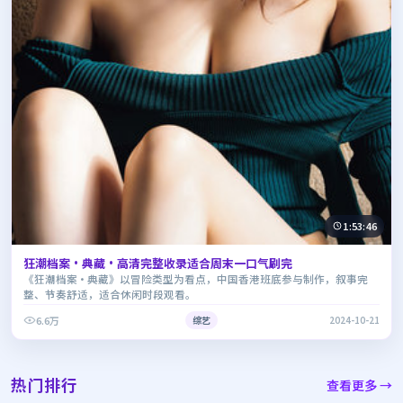
1:53:46
狂潮档案·典藏·高清完整收录适合周末一口气刷完
《狂潮档案·典藏》以冒险类型为看点，中国香港班底参与制作，叙事完
整、节奏舒适，适合休闲时段观看。
6.6万
综艺
2024-10-21
热门排行
查看更多 →