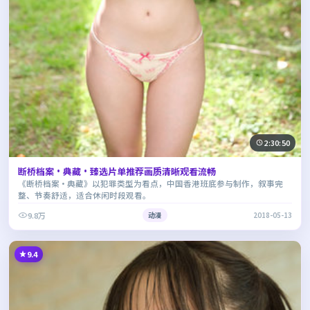
2:30:50
断桥档案·典藏·臻选片单推荐画质清晰观看流畅
《断桥档案·典藏》以犯罪类型为看点，中国香港班底参与制作，叙事完
整、节奏舒适，适合休闲时段观看。
9.8万
动漫
2018-05-13
9.4