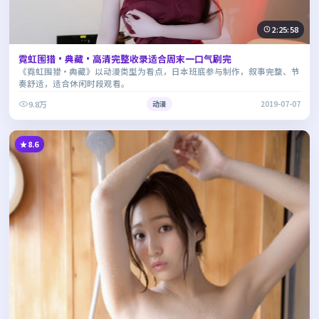
2:25:58
霓虹围猎·典藏·高清完整收录适合周末一口气刷完
《霓虹围猎·典藏》以动漫类型为看点，日本班底参与制作，叙事完整、节
奏舒适，适合休闲时段观看。
9.8万
动漫
2019-07-07
8.6