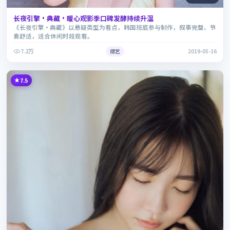
长夜引擎·典藏·暖心观影季口碑发酵持续升温
《长夜引擎·典藏》以悬疑类型为看点，韩国班底参与制作，叙事完整、节
奏舒适，适合休闲时段观看。
7.2万
综艺
2019-05-16
7.5