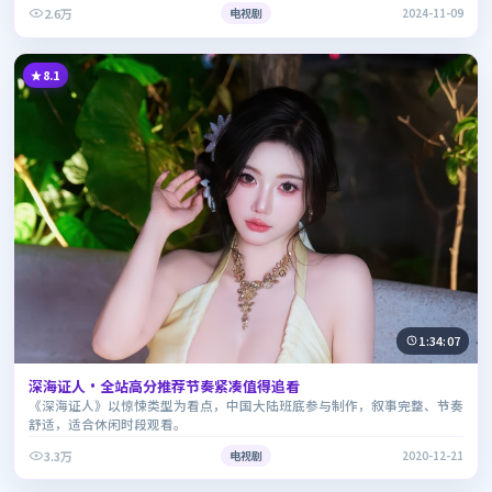
2.6万
电视剧
2024-11-09
8.1
1:34:07
深海证人·全站高分推荐节奏紧凑值得追看
《深海证人》以惊悚类型为看点，中国大陆班底参与制作，叙事完整、节奏
舒适，适合休闲时段观看。
3.3万
电视剧
2020-12-21