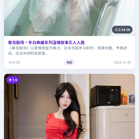
2:34:06
雾岛剧场·冬日典藏系列温情叙事引人入胜
《雾岛剧场》以爱情类型为看点，日本班底参与制作，叙事完整、节奏舒
适，适合休闲时段观看。
4.1万
电影
2024-12-26
7.9