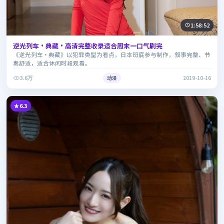
1:58:52
逆光列车·典藏·高清完整收录适合周末一口气刷完
《逆光列车·典藏》以犯罪类型为看点，日本班底参与制作，叙事完整、节
奏舒适，适合休闲时段观看。
3.6万
动漫
2019-10-16
6.3