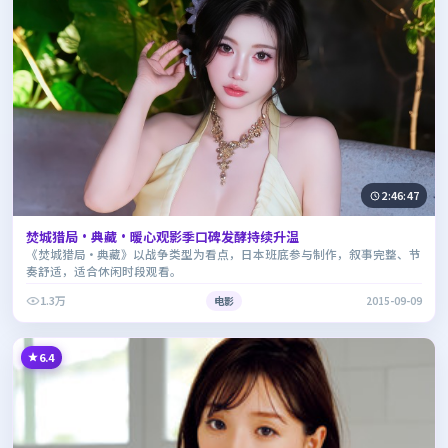
2:46:47
焚城猎局·典藏·暖心观影季口碑发酵持续升温
《焚城猎局·典藏》以战争类型为看点，日本班底参与制作，叙事完整、节
奏舒适，适合休闲时段观看。
1.3万
电影
2015-09-09
6.4