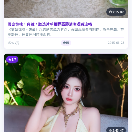
2:15:02
雾岛惊魂·典藏·臻选片单推荐画质清晰观看流畅
《雾岛惊魂·典藏》以喜剧类型为看点，英国班底参与制作，叙事完整、节
奏舒适，适合休闲时段观看。
6.2万
电影
2015-08-23
7.7
2:43:47