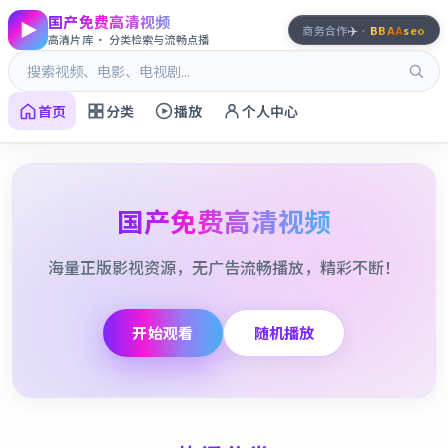
国产免费高清视频
✈️
商务合作
·
BBAA
seo
高清片库 · 分类检索与流畅点播
首页
分类
播放
个人中心
国产免费高清视频
海量正版影视资源，无广告流畅播放，精彩不断！
开始观看
随机播放