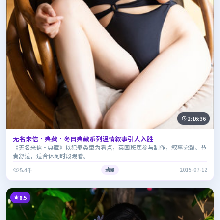
2:16:36
无名来信·典藏·冬日典藏系列温情叙事引人入胜
《无名来信·典藏》以犯罪类型为看点，英国班底参与制作，叙事完整、节
奏舒适，适合休闲时段观看。
5.4千
动漫
2015-07-12
8.5