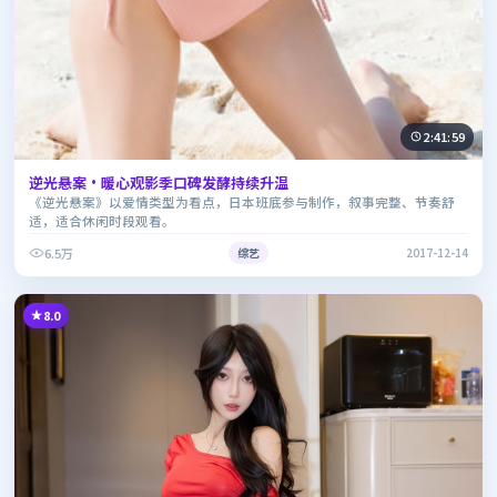
2:41:59
逆光悬案·暖心观影季口碑发酵持续升温
《逆光悬案》以爱情类型为看点，日本班底参与制作，叙事完整、节奏舒
适，适合休闲时段观看。
6.5万
综艺
2017-12-14
8.0