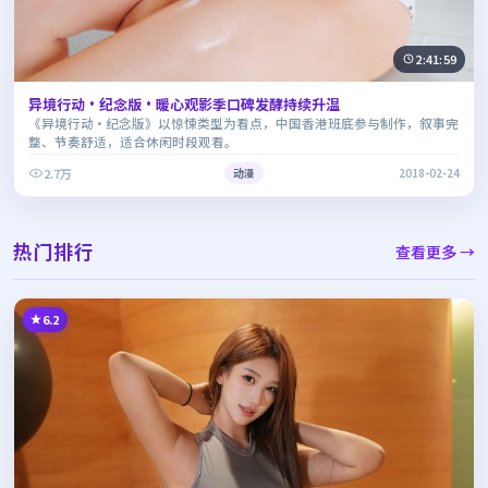
2:41:59
异境行动·纪念版·暖心观影季口碑发酵持续升温
《异境行动·纪念版》以惊悚类型为看点，中国香港班底参与制作，叙事完
整、节奏舒适，适合休闲时段观看。
2.7万
动漫
2018-02-24
热门排行
查看更多 →
6.2