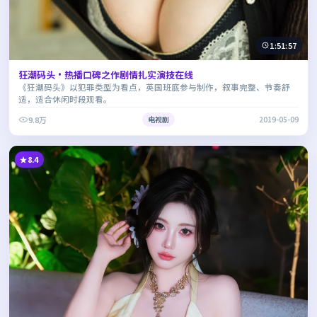
1:51:57
狂潮码头·热播口碑之作剧情扎实演技在线
《狂潮码头》以犯罪类型为看点，英国班底参与制作，叙事完整、节奏舒
适，适合休闲时段观看。
9.8万
电视剧
2019-05-09
8.4