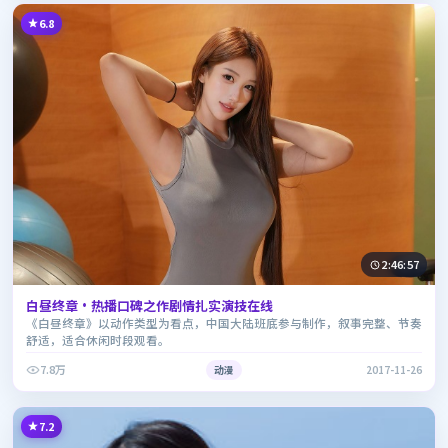
6.8
2:46:57
白昼终章·热播口碑之作剧情扎实演技在线
《白昼终章》以动作类型为看点，中国大陆班底参与制作，叙事完整、节奏
舒适，适合休闲时段观看。
7.8万
动漫
2017-11-26
7.2